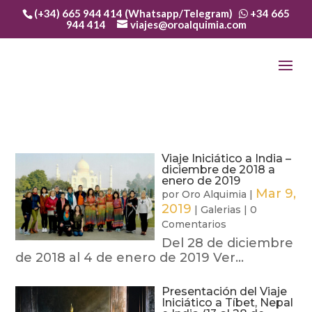
(+34) 665 944 414 (Whatsapp/Telegram)
+34 665
944 414
viajes@oroalquimia.com
Viaje Iniciático a India –
diciembre de 2018 a
enero de 2019
Mar 9,
por
Oro Alquimia
|
2019
|
Galerias
|
0
Comentarios
Del 28 de diciembre
de 2018 al 4 de enero de 2019 Ver...
Presentación del Viaje
Iniciático a Tíbet, Nepal