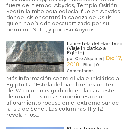
fuera del tiempo. Abydos, Templo Osirión
Según la mitología egipcia, fue en Abydos
donde Isis encontró la cabeza de Osiris,
quien había sido descuartizado por su
hermano Seth, y por eso Abydos...
La «Estela del Hambre»
(Viaje Iniciático a
Egipto)
Dic 17,
por
Oro Alquimia
|
2018
|
Blog
|
0
Comentarios
Más información sobre el Viaje Iniciático a
Egipto La “Estela del hambre” es un texto
de 32 columnas grabado en la cara este
de una de las rocas superiores de un
afloramiento rocoso en el extremo sur de
la isla de Sehel. Las columnas 11 y 12
revelan los...
El gran templo de