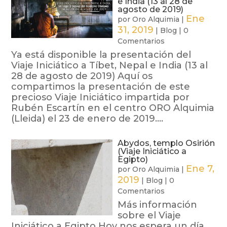
e India (13 al 28 de
agosto de 2019)
Ene
por
Oro Alquimia
|
31, 2019
|
Blog
|
0
Comentarios
Ya está disponible la presentación del
Viaje Iniciático a Tíbet, Nepal e India (13 al
28 de agosto de 2019) Aquí os
compartimos la presentación de este
precioso Viaje Iniciático impartida por
Rubén Escartín en el centro ORO Alquimia
(Lleida) el 23 de enero de 2019....
Abydos, templo Osirión
(Viaje Iniciático a
Egipto)
Ene 7,
por
Oro Alquimia
|
2019
|
Blog
|
0
Comentarios
Más información
sobre el Viaje
Iniciático a Egipto Hoy nos espera un día