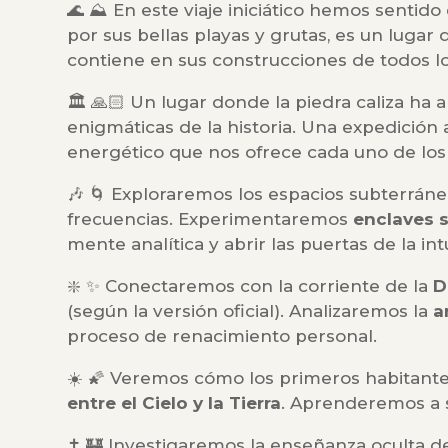
🌊 ⛰️ En este viaje iniciático hemos sentid
por sus bellas playas y grutas, es un lugar
contiene en sus construcciones de todos lo
🏛️ 🙏🏻 Un lugar donde la piedra caliza ha a
enigmáticas de la historia. Una expedición 
energético que nos ofrece cada uno de los 
🎶 🌀 Exploraremos los espacios subterráneo
frecuencias. Experimentaremos
enclaves s
mente analítica y abrir las puertas de la in
❇️ ✨ Conectaremos con la corriente de la
D
(según la versión oficial). Analizaremos la
a
proceso de renacimiento personal.
☀️ 🌠 Veremos cómo los primeros habitantes
entre el Cielo y la Tierra
. Aprenderemos a s
✝️ 🏰 Investigaremos la enseñanza oculta de