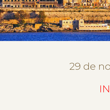
29 de n
I