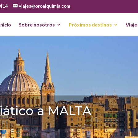
 414
viajes@oroalquimia.com
Inicio
Sobre nosotros
Próximos destinos
Viaje
a Gran Madre y los
os Estelares