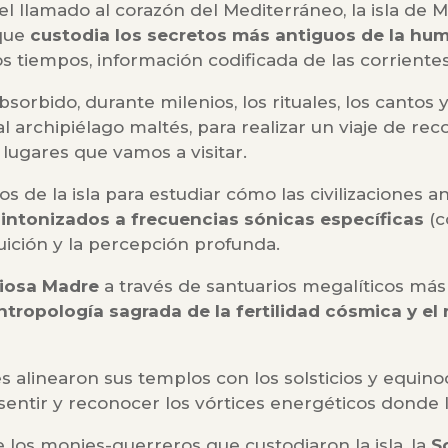
o el llamado al corazón del Mediterráneo, la isla d
 que
custodia los secretos más antiguos de la hu
s tiempos, información codificada de las corrient
bsorbido, durante milenios, los rituales, los cantos y
al archipiélago maltés, para realizar un viaje de r
lugares que vamos a visitar.
s de la isla para estudiar cómo las civilizaciones a
intonizados a frecuencias sónicas específicas
(c
tuición y la percepción profunda.
iosa Madre
a través de santuarios megalíticos más
ntropología sagrada de la fertilidad cósmica y el r
 alinearon sus templos con los solsticios y equino
entir y reconocer los vórtices energéticos donde la
 los monjes-guerreros que custodiaron la isla, la
S