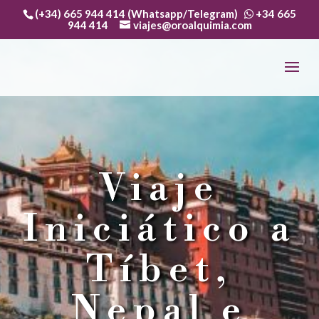
(+34) 665 944 414 (Whatsapp/Telegram)
+34 665
944 414
viajes@oroalquimia.com
Viaje
Iniciático a
Tíbet,
Nepal e