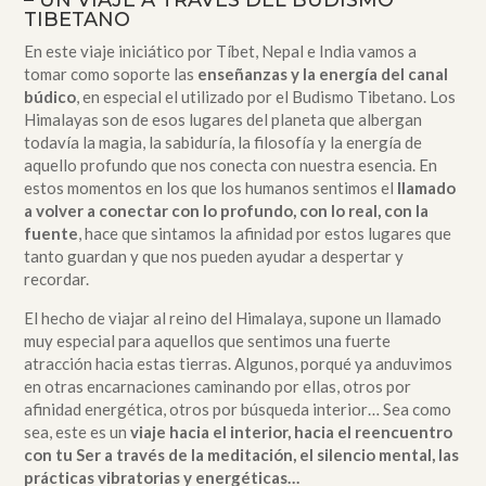
– UN VIAJE A TRAVÉS DEL BUDISMO
TIBETANO
En este viaje iniciático por Tíbet, Nepal e India vamos a
tomar como soporte las
enseñanzas y la energía del canal
búdico
, en especial el utilizado por el Budismo Tibetano. Los
Himalayas son de esos lugares del planeta que albergan
todavía la magia, la sabiduría, la filosofía y la energía de
aquello profundo que nos conecta con nuestra esencia. En
estos momentos en los que los humanos sentimos el
llamado
a volver a conectar con lo profundo, con lo real, con la
fuente
, hace que sintamos la afinidad por estos lugares que
tanto guardan y que nos pueden ayudar a despertar y
recordar.
El hecho de viajar al reino del Himalaya, supone un llamado
muy especial para aquellos que sentimos una fuerte
atracción hacia estas tierras. Algunos, porqué ya anduvimos
en otras encarnaciones caminando por ellas, otros por
afinidad energética, otros por búsqueda interior… Sea como
sea, este es un
viaje hacia el interior, hacia el reencuentro
con tu Ser a través de la meditación, el silencio mental, las
prácticas vibratorias y energéticas…