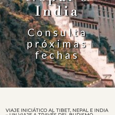
India
Consulta
próximas
fechas
VIAJE INICIÁTICO AL TIBET, NEPAL E INDIA