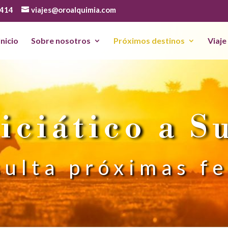
 414
viajes@oroalquimia.com
Inicio
Sobre nosotros
Próximos destinos
Viaje
niciático a S
ulta próximas f