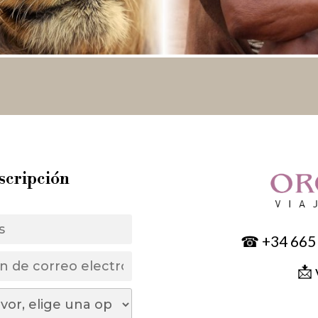
nscripción
☎ +34 665 
📩