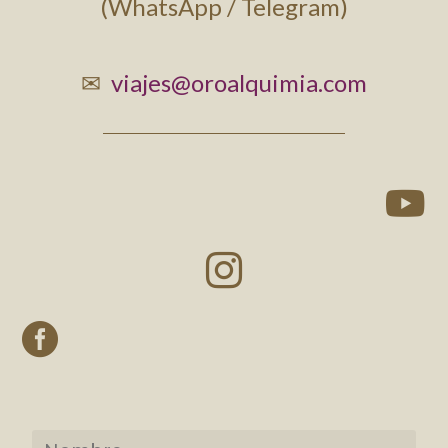
(WhatsApp / Telegram)
✉
viajes@oroalquimia.com


