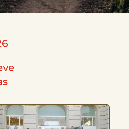
26
eve
as