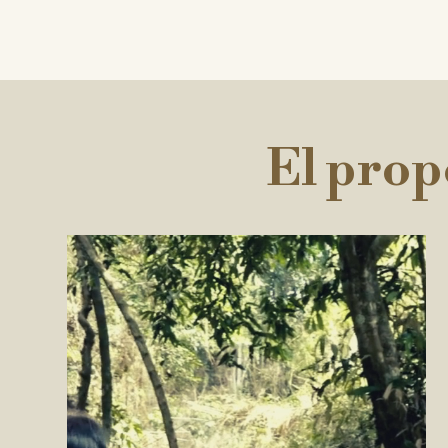
El prop
Reproductor
de
vídeo