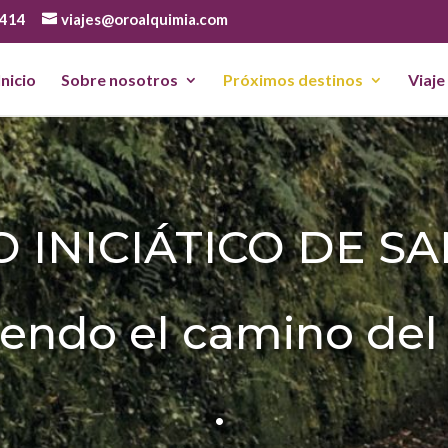
 414
viajes@oroalquimia.com
Inicio
Sobre nosotros
Próximos destinos
Viaje
 INICIÁTICO DE S
iendo el camino del
·