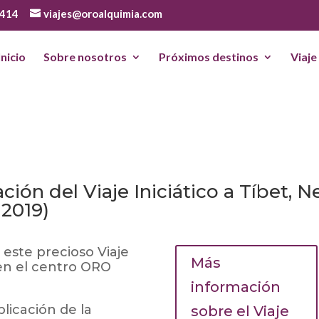
 414
viajes@oroalquimia.com
Inicio
Sobre nosotros
Próximos destinos
Viaje
ción del Viaje Iniciático a Tíbet, N
 2019)
este precioso Viaje
Más
 en el centro ORO
información
licación de la
sobre el Viaje