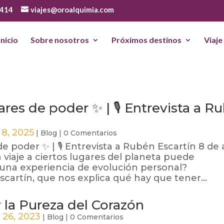
 414
viajes@oroalquimia.com
Inicio
Sobre nosotros
Próximos destinos
Viaje
gares de poder ✨ | 🎙️ Entrevista a R
 8, 2025
|
Blog
|
0 Comentarios
 de poder ✨ | 🎙️ Entrevista a Rubén Escartín 8 de 
viaje a ciertos lugares del planeta puede
una experiencia de evolución personal?
artín, que nos explica qué hay que tener...
 la Pureza del Corazón
 26, 2023
|
Blog
|
0 Comentarios