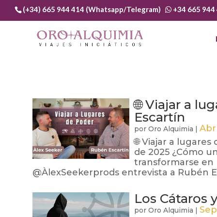
(+34) 665 944 414 (Whatsapp/Telegram)
+34 665 944
🌐 Viajar a lu
Escartín
Abr
por
Oro Alquimia
|
🌐 Viajar a lugares
de 2025 ¿Cómo un 
transformarse en 
@ÀlexSeekerprods entrevista a Rubén Esc
Los Cátaros y
Sep
por
Oro Alquimia
|