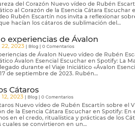
Pureza del Corazón Nuevo vídeo de Rubén Escart
ciático al Corazón de la Esencia Cátara Escuchar 
ídeo Rubén Escartín nos invita a reflexionar sobr
ue hacían los cátaros de sublimación del...
 experiencias de Ávalon
 22, 2023
|
Blog
|
0 Comentarios
eriencias de Ávalon Nuevo vídeo de Rubén Esc
ciático Ávalon Esencial Escuchar en Spotify: La M
egado durante el Viaje Iniciático «Ávalon Esenci
l 17 de septiembre de 2023. Rubén...
os Cátaros
 12, 2023
|
Blog
|
0 Comentarios
átaros Nuevo vídeo de Rubén Escartín sobre el V
zón de la Esencia Cátara Escuchar en Spotify: En 
s en el credo, ritualística y prácticas de los Cát
s cuales se convirtieron en un...