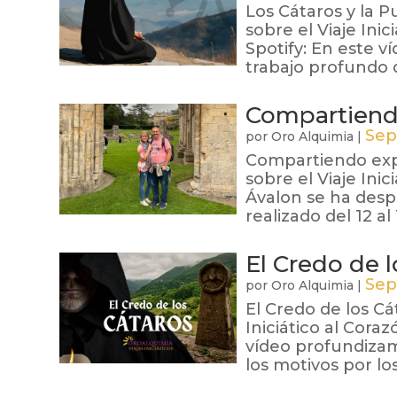
Los Cátaros y la 
sobre el Viaje Ini
Spotify: En este v
trabajo profundo q
Compartiendo
Sep
por
Oro Alquimia
|
Compartiendo exp
sobre el Viaje Ini
Ávalon se ha despl
realizado del 12 a
El Credo de l
Sep
por
Oro Alquimia
|
El Credo de los C
Iniciático al Cora
vídeo profundizamo
los motivos por lo