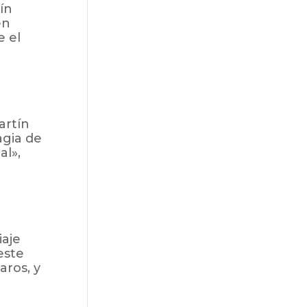
ín
en
e el
artín
agia de
al»,
iaje
este
aros, y