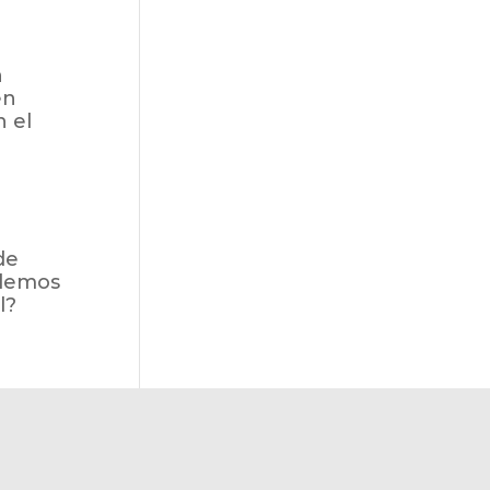
n
en
n el
de
odemos
l?