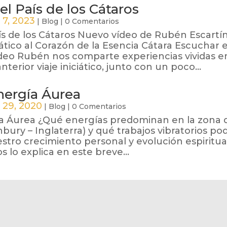
el País de los Cátaros
 7, 2023
|
Blog
|
0 Comentarios
aís de los Cátaros Nuevo vídeo de Rubén Escartí
ciático al Corazón de la Esencia Cátara Escuchar 
video Rubén nos comparte experiencias vividas e
nterior viaje iniciático, junto con un poco...
Energía Áurea
 29, 2020
|
Blog
|
0 Comentarios
ía Áurea ¿Qué energías predominan en la zona 
nbury – Inglaterra) y qué trabajos vibratorios p
estro crecimiento personal y evolución espiritua
 lo explica en este breve...