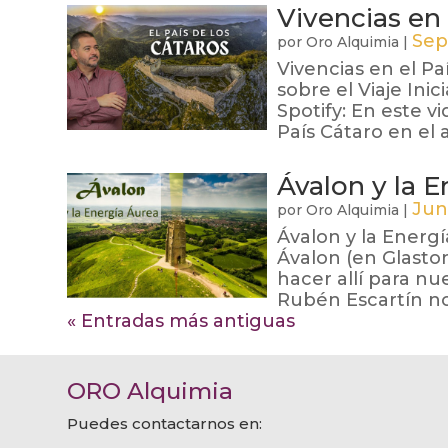
Vivencias en 
Sep
por
Oro Alquimia
|
Vivencias en el P
sobre el Viaje Ini
Spotify: En este 
País Cátaro en el a
Ávalon y la 
Jun
por
Oro Alquimia
|
Ávalon y la Energ
Ávalon (en Glasto
hacer allí para nu
Rubén Escartín nos
« Entradas más antiguas
ORO Alquimia
Puedes contactarnos en: