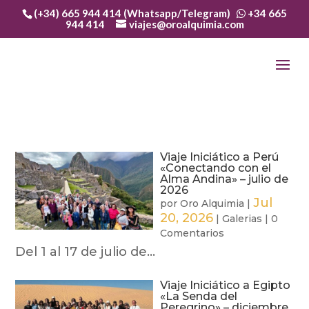
(+34) 665 944 414 (Whatsapp/Telegram)
+34 665
944 414
viajes@oroalquimia.com
Viaje Iniciático a Perú
«Conectando con el
Alma Andina» – julio de
2026
Jul
por
Oro Alquimia
|
20, 2026
|
Galerias
|
0
Comentarios
Del 1 al 17 de julio de...
Viaje Iniciático a Egipto
«La Senda del
Peregrino» – diciembre