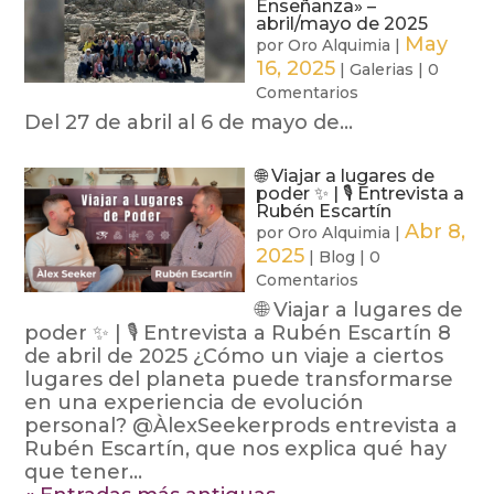
Enseñanza» –
abril/mayo de 2025
May
por
Oro Alquimia
|
16, 2025
|
Galerias
|
0
Comentarios
Del 27 de abril al 6 de mayo de...
🌐 Viajar a lugares de
poder ✨ | 🎙️ Entrevista a
Rubén Escartín
Abr 8,
por
Oro Alquimia
|
2025
|
Blog
|
0
Comentarios
🌐 Viajar a lugares de
poder ✨ | 🎙️ Entrevista a Rubén Escartín 8
de abril de 2025 ¿Cómo un viaje a ciertos
lugares del planeta puede transformarse
en una experiencia de evolución
personal? @ÀlexSeekerprods entrevista a
Rubén Escartín, que nos explica qué hay
que tener...