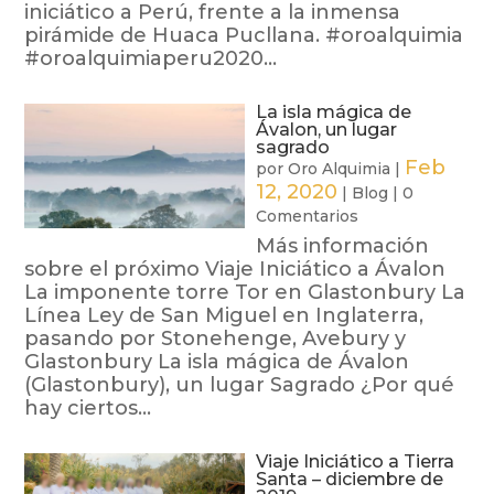
iniciático a Perú, frente a la inmensa
pirámide de Huaca Pucllana. #oroalquimia
#oroalquimiaperu2020...
La isla mágica de
Ávalon, un lugar
sagrado
Feb
por
Oro Alquimia
|
12, 2020
|
Blog
|
0
Comentarios
Más información
sobre el próximo Viaje Iniciático a Ávalon
La imponente torre Tor en Glastonbury La
Línea Ley de San Miguel en Inglaterra,
pasando por Stonehenge, Avebury y
Glastonbury La isla mágica de Ávalon
(Glastonbury), un lugar Sagrado ¿Por qué
hay ciertos...
Viaje Iniciático a Tierra
Santa – diciembre de