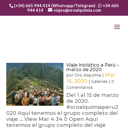
(+34) 665 944 414 (Whatsapp/Telegram)
+34 665
944 414
viajes@oroalquimia.com
Viaje Iniciático a Perú –
marzo de 2020
Mar
por
Oro Alquimia
|
16, 2020
|
Galerias
|
0
Comentarios
Del 1 al 15 de marzo
de 2020.
#oroalquimiaperu2
020 Aquí tenemos el grupo completo del
viaje ... View Mar 4 34 0 Open Aquí
tenemos el grupo completo del viaje