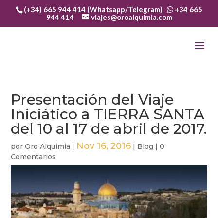
(+34) 665 944 414 (Whatsapp/Telegram)
+34 665
944 414
viajes@oroalquimia.com
Presentación del Viaje
Iniciático a TIERRA SANTA
del 10 al 17 de abril de 2017.
Nov 16, 2016
por
Oro Alquimia
|
|
Blog
|
0
Comentarios