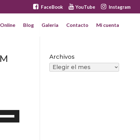
FaceBook
YouTube
Instagram
 Online
Blog
Galeria
Contacto
Mi cuenta
FM
Archivos
Archivos
Utiliza
las
teclas
de
flecha