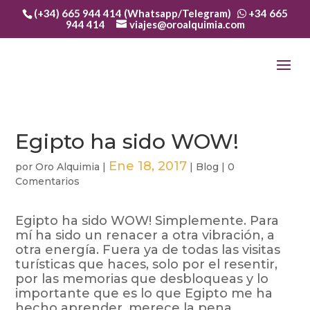
(+34) 665 944 414 (Whatsapp/Telegram)
+34 665
944 414
viajes@oroalquimia.com
Egipto ha sido WOW!
Ene 18, 2017
por
Oro Alquimia
|
|
Blog
|
0
Comentarios
Egipto ha sido WOW! Simplemente. Para
mí ha sido un renacer a otra vibración, a
otra energía. Fuera ya de todas las visitas
turísticas que haces, solo por el resentir,
por las memorias que desbloqueas y lo
importante que es lo que Egipto me ha
hecho aprender, merece la pena.