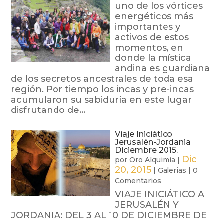
uno de los vórtices
energéticos más
importantes y
activos de estos
momentos, en
donde la mística
andina es guardiana
de los secretos ancestrales de toda esa
región. Por tiempo los incas y pre-incas
acumularon su sabiduría en este lugar
disfrutando de...
Viaje Iniciático
Jerusalén-Jordania
Diciembre 2015.
Dic
por
Oro Alquimia
|
20, 2015
|
Galerias
|
0
Comentarios
VIAJE INICIÁTICO A
JERUSALÉN Y
JORDANIA: DEL 3 AL 10 DE DICIEMBRE DE