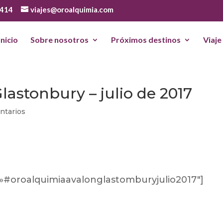
 414
viajes@oroalquimia.com
Inicio
Sobre nosotros
Próximos destinos
Viaje
Glastonbury – julio de 2017
ntarios
»#oroalquimiaavalonglastomburyjulio2017″]