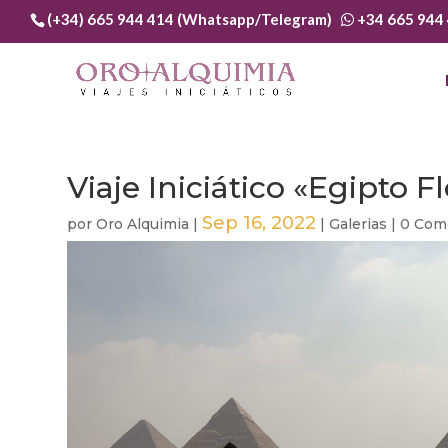
(+34) 665 944 414 (Whatsapp/Telegram)
+34 665 944
Viaje Iniciático «Egipto F
Sep 16, 2022
por
Oro Alquimia
|
|
Galerias
|
0 Com