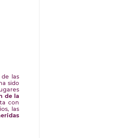
 de las
ha sido
lugares
n de la
cta con
os, las
eridas