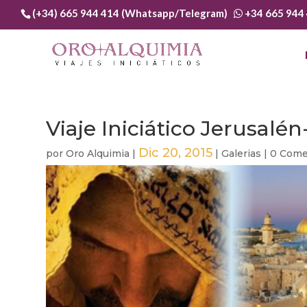
(+34) 665 944 414 (Whatsapp/Telegram)
+34 665 944
Viaje Iniciático Jerusalé
Dic 20, 2015
por
Oro Alquimia
|
|
Galerias
|
0 Come