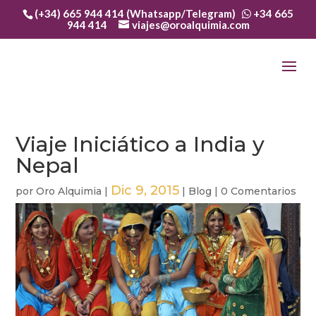
(+34) 665 944 414 (Whatsapp/Telegram)
+34 665
944 414
viajes@oroalquimia.com
Viaje Iniciático a India y
Nepal
Dic 9, 2015
por
Oro Alquimia
|
|
Blog
|
0 Comentarios