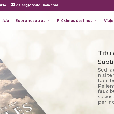
 414
viajes@oroalquimia.com
Inicio
Sobre nosotros
Próximos destinos
Viaje
Títu
Subt
Sed fa
nisl t
faucib
Pellen
faucib
socios
per in