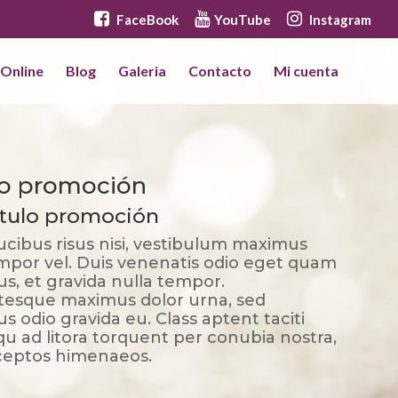
FaceBook
YouTube
Instagram
 Online
Blog
Galeria
Contacto
Mi cuenta
lo promoción
ítulo promoción
ucibus risus nisi, vestibulum maximus
empor vel. Duis venenatis odio eget quam
us, et gravida nulla tempor.
tesque maximus dolor urna, sed
us odio gravida eu. Class aptent taciti
qu ad litora torquent per conubia nostra,
ceptos himenaeos.