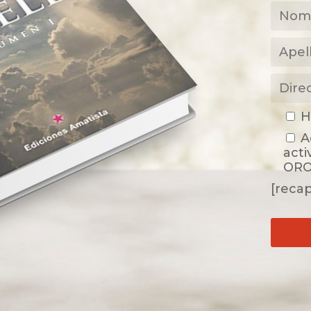
H
A
acti
ORO
[reca