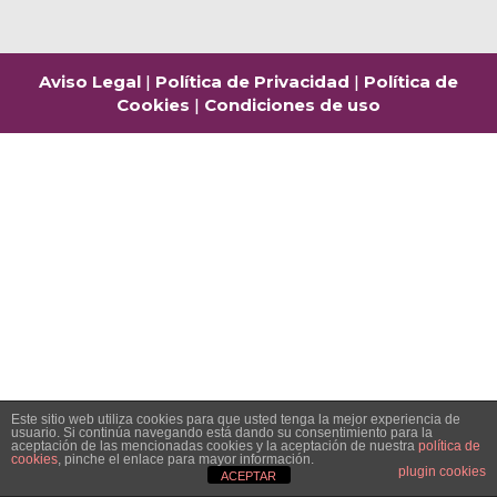
Aviso Legal
|
Política de Privacidad
|
Política de
Cookies
|
Condiciones de uso
Este sitio web utiliza cookies para que usted tenga la mejor experiencia de
usuario. Si continúa navegando está dando su consentimiento para la
aceptación de las mencionadas cookies y la aceptación de nuestra
política de
cookies
, pinche el enlace para mayor información.
plugin cookies
ACEPTAR