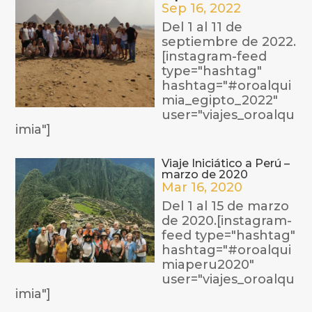
Sep 16, 2022
Del 1 al 11 de
septiembre de 2022.
[instagram-feed
type="hashtag"
hashtag="#oroalqui
mia_egipto_2022"
user="viajes_oroalqu
imia"]
Viaje Iniciático a Perú –
marzo de 2020
Mar 16, 2020
Del 1 al 15 de marzo
de 2020.[instagram-
feed type="hashtag"
hashtag="#oroalqui
miaperu2020"
user="viajes_oroalqu
imia"]