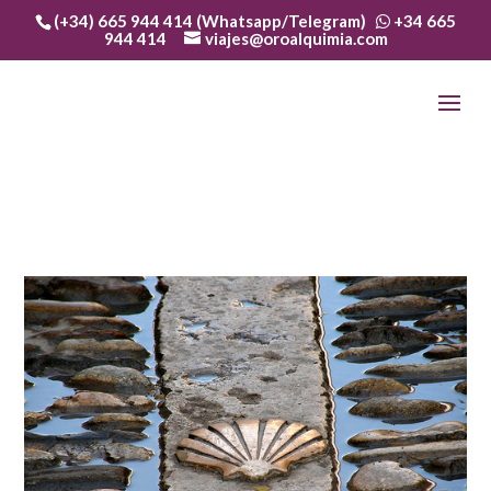
(+34) 665 944 414 (Whatsapp/Telegram)
+34 665
944 414
viajes@oroalquimia.com