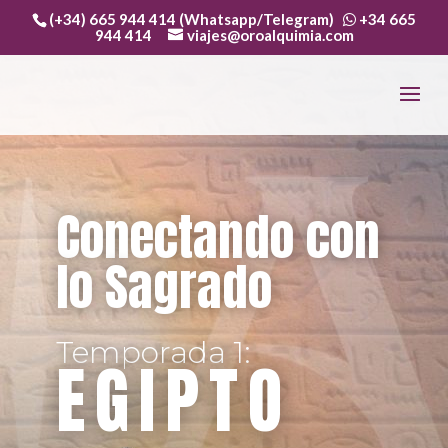
(+34) 665 944 414 (Whatsapp/Telegram)
+34 665
944 414
viajes@oroalquimia.com
Conectando con
lo Sagrado
Temporada 1:
EGIPTO